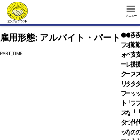
メニュー
●
●DT
夜
雇用形態:
アルバイト・パート
フ
オ
勤
PART_TIME
ォ
ペ
支
ー
レ
援
ク
ー
ス
リ
タ
タ
フ
ー
ッ
ト
「様
フ
ス
な
「
タ
つ
代
ッ
な
の