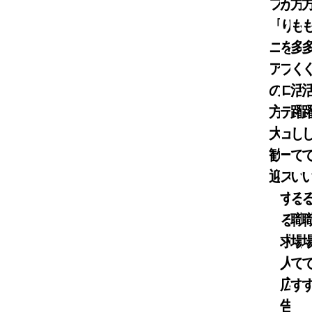
フ
が
方
「シ
り
も
ニ
を
多
ア
プ
く
の
ロ
活
方
デ
躍
大
ュ
し
歓
ー
て
迎」
ス
い
す
る
る
職
求
場
人
で
広
す
告