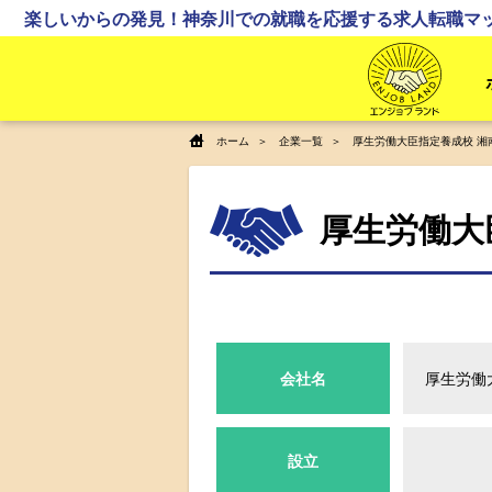
楽しいからの発見！神奈川での就職を応援する求人転職マ
ホーム
企業一覧
厚生労働大臣指定養成校 湘
厚生労働大
会社名
厚生労働
設立