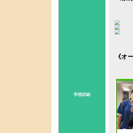
《オ
学校詳細