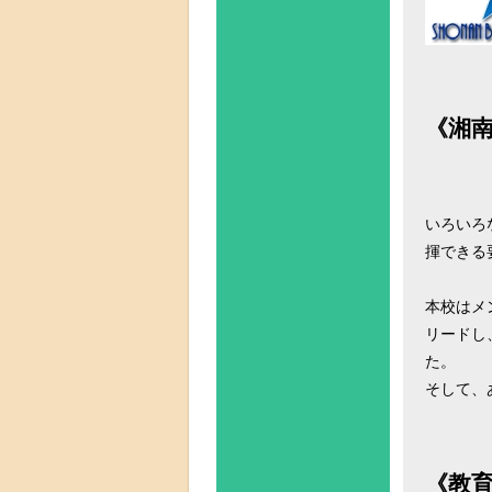
《湘
いろいろ
揮できる
本校はメ
リードし
た。
そして、
《教