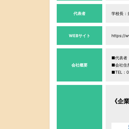
代表者
学校長：
WEBサイト
https://w
■代表者
会社概要
■会社住所
■TEL：0
《企