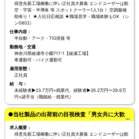
得意先新工場稼働に伴い正社員大募集 エンドユーザーは航
空・宇宙・半導体 等 スポットクーラー1人1台！ 空調服補
助有り！ ★入社日応相談 ★職場見学・職場体験もOK （シ
ン0802）
仕事内容：
半自動・アーク・TIG溶接 等
勤務地・交通
神奈川県綾瀬市小園717-1【綾瀬工場】
車通勤可・バイク通勤可
雇用形態：
正社員
給 与：
未経験者▶︎23.7万円+残業代、経験者▶︎26.2万円〜29.6万
円+諸手当（職能給・残業代）
●当社製品の出荷前の目視検査「男女共に大歓迎」
求人概要：
得意先新工場稼働に伴い正社員大募集 エンドユーザーは航