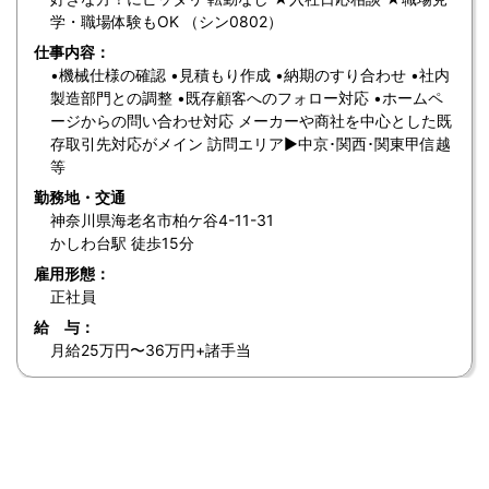
学・職場体験もOK （シン0802）
仕事内容：
•機械仕様の確認 •見積もり作成 •納期のすり合わせ •社内
製造部門との調整 •既存顧客へのフォロー対応 •ホームペ
ージからの問い合わせ対応 メーカーや商社を中心とした既
存取引先対応がメイン 訪問エリア▶︎中京･関西･関東甲信越
等
勤務地・交通
神奈川県海老名市柏ケ谷4-11-31
かしわ台駅 徒歩15分
雇用形態：
正社員
給 与：
月給25万円〜36万円+諸手当