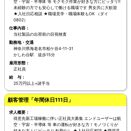
空・宇宙・半導体 等 モクモク作業が好きな方にピッタリ!!
未経験の方でも安心して働ける職場です 男女共に大歓迎
★入社日応相談 ★職場見学・職場体験もOK （ダイ
0802）
仕事内容：
当社製品の出荷前の目視検査
勤務地・交通
神奈川県海老名市柏ケ谷4-11-31
かしわ台駅 徒歩15分
雇用形態：
正社員
給 与：
25万円以上+諸手当
顧客管理「年間休日111日」
求人概要：
得意先新工場稼働に伴い正社員大募集 エンドユーザーは航
空・宇宙・半導体 等 車の運転が好きな方！モノづくりが
好きな方！にピッタリ 転勤なし ★入社日応相談 ★職場見