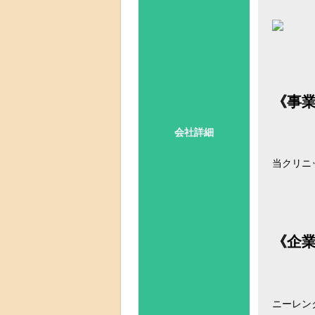
《事
会社詳細
当クリニ
《企
ニーレン