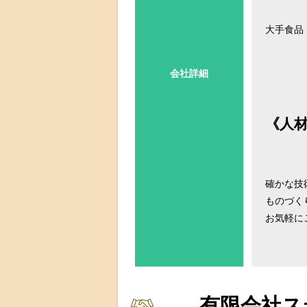
大手食品
会社詳細
《人
確かな技
ものづく
お気軽に
有限会社ス