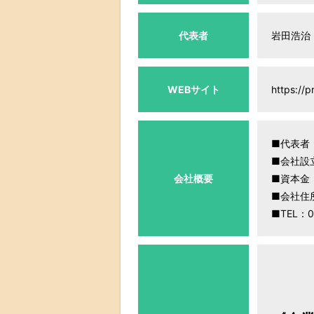
代表者
岩田浩治
WEBサイト
https://p
■代表者
■会社設
会社概要
■資本金：
■会社住所
■TEL：0