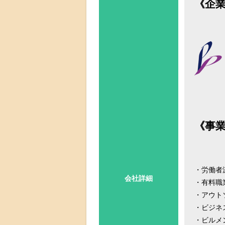
《企
《事
・労働者派
会社詳細
・有料職業
・アウト
・ビジネ
・ビルメ