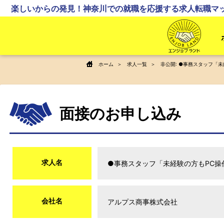
楽しいからの発見！神奈川での就職を応援する求人転職マ
ホーム
求人一覧
非公開: ●事務スタッフ「
面接のお申し込み
求人名
●事務スタッフ「未経験の方もPC操
会社名